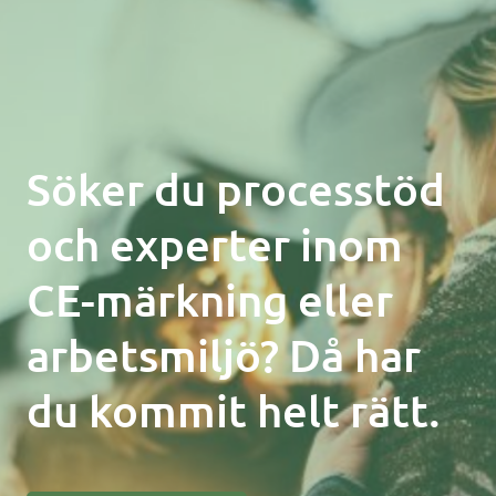
Söker du processtöd
och experter inom
CE-märkning eller
arbetsmiljö? Då har
du kommit helt rätt.