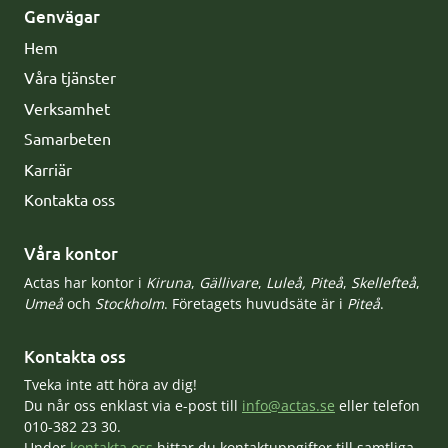
Genvägar
Hem
Våra tjänster
Verksamhet
Samarbeten
Karriär
Kontakta oss
Våra kontor
Actas har kontor i
Kiruna
,
Gällivare
,
Luleå,
Piteå
,
Skellefteå
,
Umeå
och
Stockholm
. Företagets huvudsäte är i
Piteå
.
Kontakta oss
Tveka inte att höra av dig!
Du når oss enklast via e-post till
info@actas.se
eller telefon
010-382 23 30.
Under
kontakta oss
hittar du kontaktuppgifter till samtliga