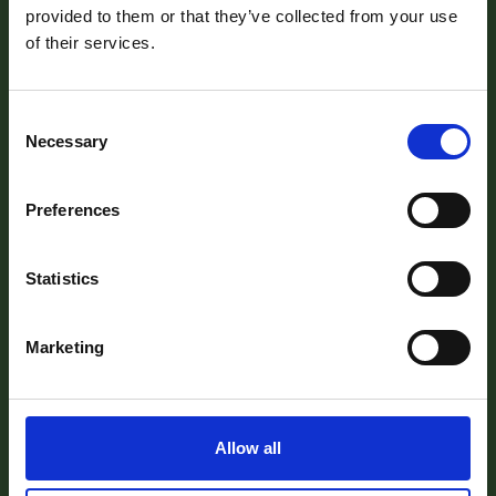
provided to them or that they’ve collected from your use
of their services.
© 2023 Actas AB. All rights reserved.
Integritetspolicy
Personuppgifter
Consent
Necessary
Selection
Genvägar
Hem
Preferences
Våra tjänster
Verksamhet
Statistics
Samarbeten
Karriär
Marketing
Kontakta oss
Våra kontor
Allow all
Actas har kontor i
Kiruna
,
Gällivare
,
Luleå,
Piteå
,
Skellefteå
,
Umeå
och
Stockholm
. Företagets huvudsäte är i
Piteå
.