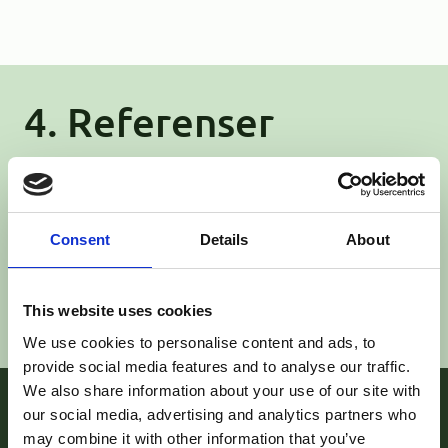
4. Referenser
Som en del av vår grundliga utvärderingsprocess
kommer vi att kontakta de referenser du
tillhandahåller. Denna information hjälper oss att
Consent
Details
About
bekräfta din tidigare arbetsprestation och
professionella bakgrund.
This website uses cookies
We use cookies to personalise content and ads, to
provide social media features and to analyse our traffic.
We also share information about your use of our site with
our social media, advertising and analytics partners who
may combine it with other information that you’ve