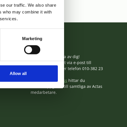
se our traffic. We also share
ers who may combine it with
 services.
Marketing
Kontakta oss
livare
,
Tveka inte att höra av dig!
å
och
Du når oss enklast via e-post till
äte är i
info@actas.se
eller telefon 010-382 23
Allow all
30.
Under
kontakta oss
hittar du
kontaktuppgifter till samtliga av Actas
medarbetare.