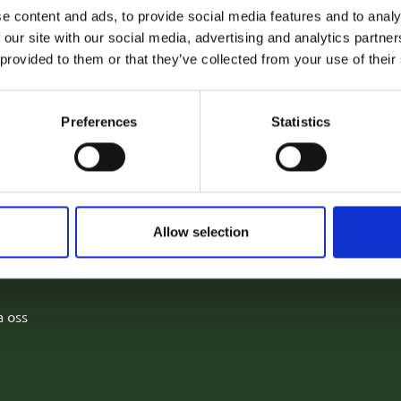
e content and ads, to provide social media features and to analy
 our site with our social media, advertising and analytics partn
 provided to them or that they’ve collected from your use of their
Preferences
Statistics
ar
Våra kontor
Actas har kontor i
Kiruna
,
Gäl
Luleå,
Piteå
,
Skellefteå
,
Ume
nster
Stockholm
. Företagets huvuds
Allow selection
mhet
Piteå
.
eten
a oss